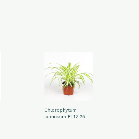
Chlorophytum
M
comosum FI 12-25
F