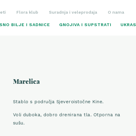
eti
Flora klub
Suradnja i veleprodaja
O nama
SNO BILJE I SADNICE
GNOJIVA I SUPSTRATI
UKRAS
Marelica
Stablo s područja Sjeveroistočne Kine.
Voli duboka, dobro drenirana tla. Otporna na
sušu.