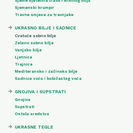
Sjeme djetelina trava i krmnog bilja
Sjemenski krumpir
Travne smjese za travnjake
UKRASNO BILJE I SADNICE
Cvatuće sobno bilje
Zeleno sobno bilje
Vanjsko bilje
Ljetnice
Trajnice
Mediteransko i začinsko bilje
Sadnice voća i bobičastog voća
GNOJIVA I SUPSTRATI
Gnojiva
Supstrati
Ostala sredstva
UKRASNE TEGLE