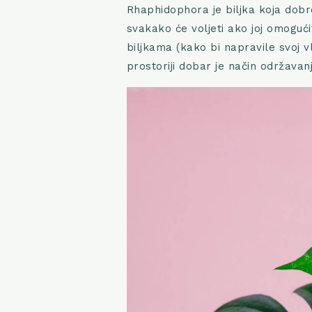
Rhaphidophora je biljka koja dobr
svakako će voljeti ako joj omoguć
biljkama (kako bi napravile svoj vl
prostoriji dobar je način održava