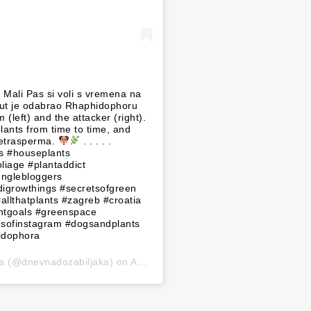
Mali Pas si voli s vremena na
j put je odabrao Rhaphidophoru
 (left) and the attacker (right).
lants from time to time, and
tetrasperma.
. . . . .
ts #houseplants
liage #plantaddict
unglebloggers
igrowthings #secretsofgreen
allthatplants #zagreb #croatia
ntgoals #greenspace
gsofinstagram #dogsandplants
idophora
a
(@dnevnadozabiljaka) on
Apr 18, 2019 at 10:47am PDT