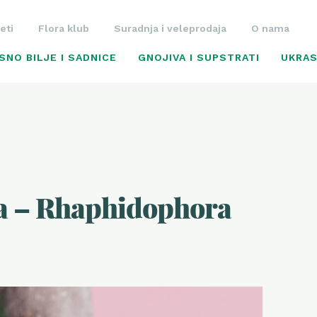
eti
Flora klub
Suradnja i veleprodaja
O nama
SNO BILJE I SADNICE
GNOJIVA I SUPSTRATI
UKRAS
a – Rhaphidophora