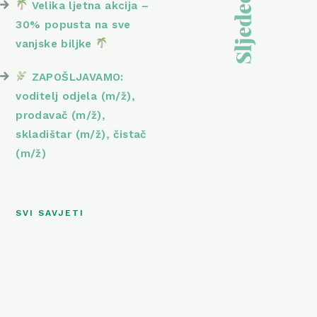
Velika ljetna akcija –
30% popusta na sve
vanjske biljke
ZAPOŠLJAVAMO:
voditelj odjela (m/ž),
prodavač (m/ž),
skladištar (m/ž), čistač
(m/ž)
SVI SAVJETI