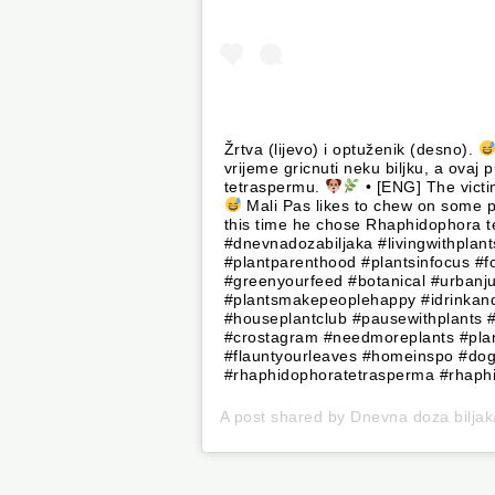
Žrtva (lijevo) i optuženik (desno).
vrijeme gricnuti neku biljku, a ova
tetraspermu.
• [ENG] The victim
Mali Pas likes to chew on some p
this time he chose Rhaphidophora 
#dnevnadozabiljaka #livingwithplan
#plantparenthood #plantsinfocus #fo
#greenyourfeed #botanical #urbanj
#plantsmakepeoplehappy #idrinkand
#houseplantclub #pausewithplants #
#crostagram #needmoreplants #pla
#flauntyourleaves #homeinspo #do
#rhaphidophoratetrasperma #rhaph
A post shared by
Dnevna doza biljak