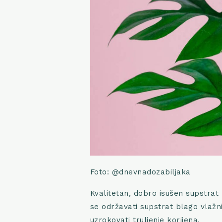
Foto: @dnevnadozabiljaka
Kvalitetan, dobro isušen supstrat
se održavati supstrat blago vlažn
uzrokovati truljenje korijena.