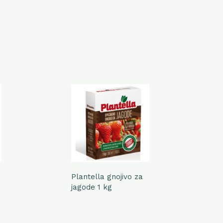
Plantella gnojivo za
T
jagode 1 kg
T