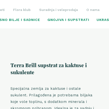
eti
Flora klub
Suradnja i veleprodaja
O nama
SNO BILJE I SADNICE
GNOJIVA I SUPSTRATI
UKRAS
Terra Brill supstrat za kaktuse i
sukulente
Specijalna zemlja za kaktuse i ostale
sukulent. Prilagođena je potrebama biljaka
koje vole toplinu, s dodatkom minerala i
skromnom prihranom. Idealna je za sadnju i