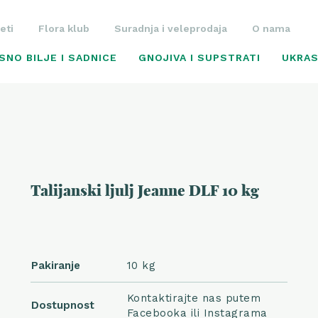
eti
Flora klub
Suradnja i veleprodaja
O nama
SNO BILJE I SADNICE
GNOJIVA I SUPSTRATI
UKRAS
Talijanski ljulj Jeanne DLF 10 kg
Pakiranje
10 kg
Kontaktirajte nas putem
Dostupnost
Facebooka ili Instagrama