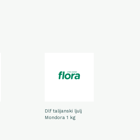
Dlf talijanski ljulj
D
Mondora 1 kg