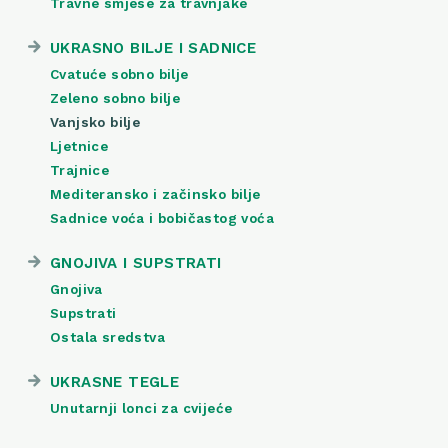
Travne smjese za travnjake
UKRASNO BILJE I SADNICE
Cvatuće sobno bilje
Zeleno sobno bilje
Vanjsko bilje
Ljetnice
Trajnice
Mediteransko i začinsko bilje
Sadnice voća i bobičastog voća
GNOJIVA I SUPSTRATI
Gnojiva
Supstrati
Ostala sredstva
UKRASNE TEGLE
Unutarnji lonci za cvijeće