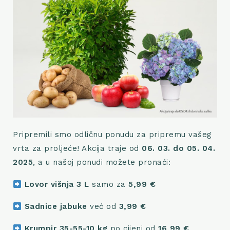
Pripremili smo odličnu ponudu za pripremu vašeg
vrta za proljeće! Akcija traje od
06. 03. do 05. 04.
2025
, a u našoj ponudi možete pronaći:
Lovor višnja 3 L
samo za
5,99 €
Sadnice jabuke
već od
3,99 €
Krumpir 35-55-10 kg
po cijeni od
16,99 €