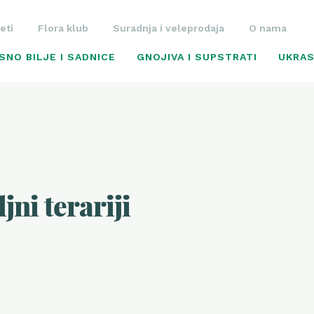
eti
Flora klub
Suradnja i veleprodaja
O nama
SNO BILJE I SADNICE
GNOJIVA I SUPSTRATI
UKRAS
jni terariji