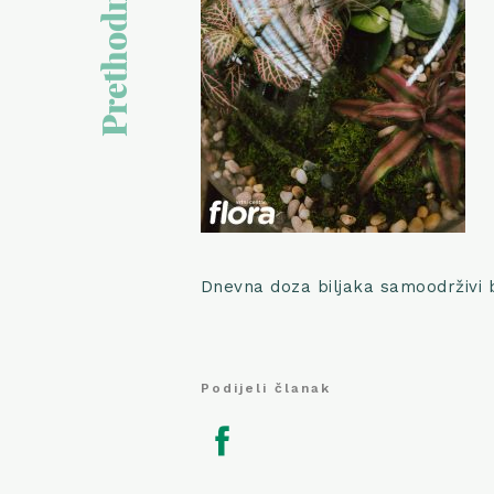
Prethodni članak
Dnevna doza biljaka samoodrživi bi
Podijeli članak