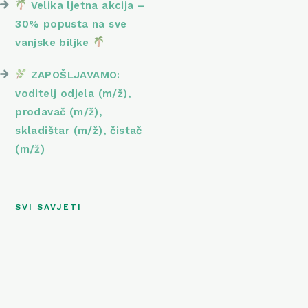
Velika ljetna akcija –
30% popusta na sve
vanjske biljke
ZAPOŠLJAVAMO:
voditelj odjela (m/ž),
prodavač (m/ž),
skladištar (m/ž), čistač
(m/ž)
SVI SAVJETI