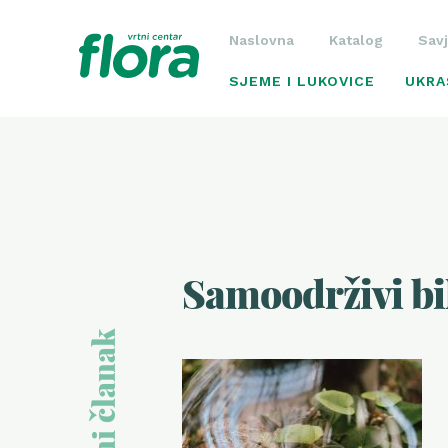
Naslovna
Katalog
Savj
SJEME I LUKOVICE
UKRA
Samoodrživi bil