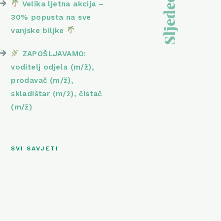
Velika ljetna akcija –
30% popusta na sve
vanjske biljke
ZAPOŠLJAVAMO:
voditelj odjela (m/ž),
prodavač (m/ž),
skladištar (m/ž), čistač
(m/ž)
SVI SAVJETI