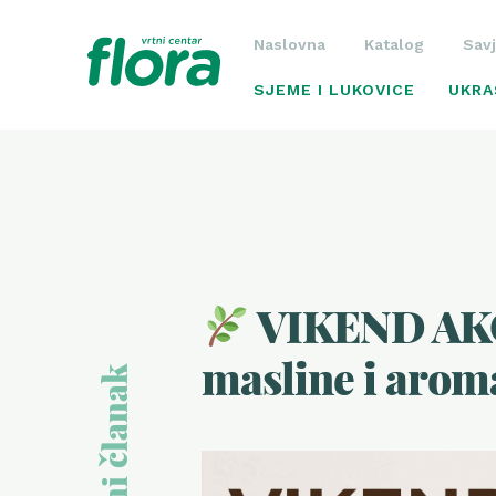
Naslovna
Katalog
Savj
SJEME I LUKOVICE
UKRA
VIKEND AKC
masline i aroma