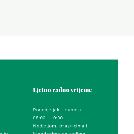
Ljetno radno vrijeme
Ponedjeljak - subota
08:00 - 19:00
Nedjeljom, praznicima i
m.hr
blagdanima ne radimo