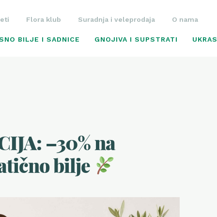
eti
Flora klub
Suradnja i veleprodaja
O nama
SNO BILJE I SADNICE
GNOJIVA I SUPSTRATI
UKRAS
IJA: –30% na
tično bilje