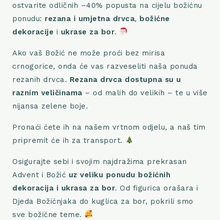
ostvarite odličnih –40% popusta na cijelu božićnu
ponudu:
rezana i umjetna drvca
,
božićne
dekoracije
i
ukrase za bor
.
Ako vaš Božić ne može proći bez mirisa
crnogorice, onda će vas razveseliti naša ponuda
rezanih drvca.
Rezana drvca
dostupna su u
raznim veličinama
– od malih do velikih – te u
više
nijansa zelene boje
.
Pronaći ćete ih na našem vrtnom odjelu, a naš tim
pripremit će ih za transport.
Osigurajte sebi i svojim najdražima prekrasan
Advent i Božić
uz veliku ponudu božićnih
dekoracija i ukrasa za bor
. Od figurica orašara i
Djeda Božićnjaka do kuglica za bor, pokrili smo
sve božićne teme.